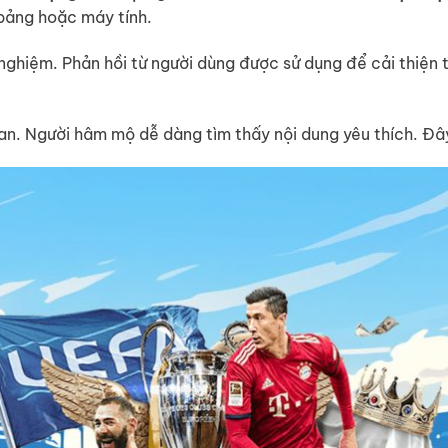
 bảng hoặc máy tính.
nghiệm. Phản hồi từ người dùng được sử dụng để cải thiện t
an. Người hâm mộ dễ dàng tìm thấy nội dung yêu thích. Đâ