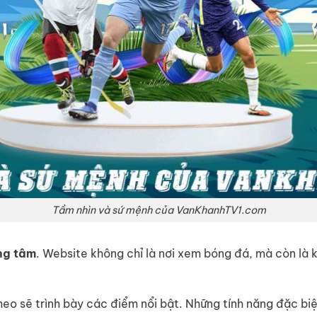
Tầm nhìn và sứ mệnh của VanKhanhTV1.com
ọng tâm
. Website không chỉ là nơi xem bóng đá, mà còn là 
heo sẽ trình bày các điểm nổi bật. Những tính năng đặc biệ