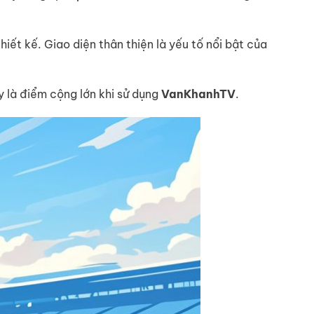
hiết kế. Giao diện thân thiện là yếu tố nổi bật của
y là điểm cộng lớn khi sử dụng
VanKhanhTV
.