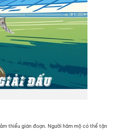
iảm thiểu gián đoạn. Người hâm mộ có thể tận