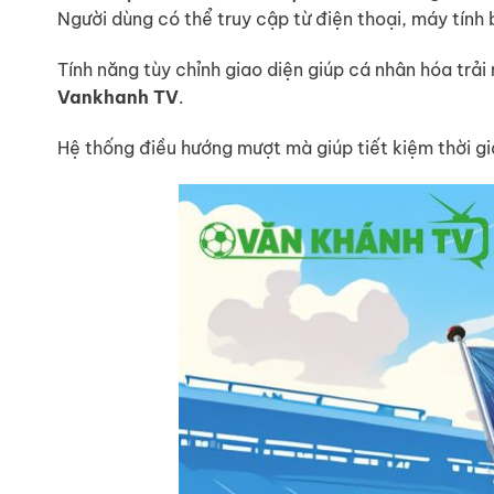
Người dùng có thể truy cập từ điện thoại, máy tính
Tính năng tùy chỉnh giao diện giúp cá nhân hóa trải 
Vankhanh TV
.
Hệ thống điều hướng mượt mà giúp tiết kiệm thời gi