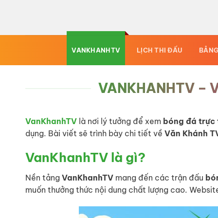
Bỏ
qua
nội
dung
VANKHANHTV
LỊCH THI ĐẤU
BẢNG
VANKHANHTV – V
VanKhanhTV
là nơi lý tưởng để xem
bóng đá trực 
dụng. Bài viết sẽ trình bày chi tiết về
Văn Khánh T
VanKhanhTV
là gì?
Nền tảng
VanKhanhTV
mang đến các trận đấu
bón
muốn thưởng thức nội dung chất lượng cao. Website 