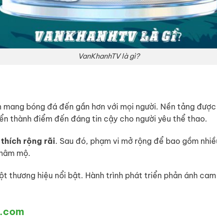
VanKhanhTV là gì?
mang bóng đá đến gần hơn với mọi người. Nền tảng được 
riển thành điểm đến đáng tin cậy cho người yêu thể thao.
 thích rộng rãi
. Sau đó, phạm vi mở rộng để bao gồm nhi
 hâm mộ.
ột thương hiệu nổi bật. Hành trình phát triển phản ánh cam 
.com