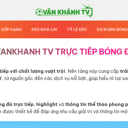
 XẾP HẠNG
KÈO NHÀ CÁI
TỶ LỆ KÈO
DỰ ĐOÁN BÓNG
ANKHANH TV TRỰC TIẾP BÓNG 
tiếp với chất lượng vượt trội
. Nền tảng này cung cấp
trả
V
, từ nguồn gốc đến các dịch vụ nổi bật, giúp hiểu rõ tại 
g đá trực tiếp
,
highlight
và
thông tin thể thao phong 
được thiết kế để đáp ứng nhu cầu giải trí và thông tin m