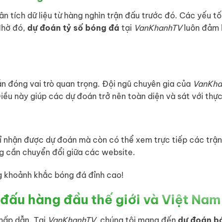
 tích dữ liệu từ hàng nghìn trận đấu trước đó. Các yếu tố 
Nhờ đó,
dự đoán tỷ số bóng đá
tại
VanKhanhTV
luôn đảm b
ẫn đóng vai trò quan trọng. Đội ngũ chuyên gia của
VanKha
iều này giúp các dự đoán trở nên toàn diện và sát với thực
ỉ nhận được dự đoán mà còn có thể xem trực tiếp các trận
g cần chuyển đổi giữa các website.
g khoảnh khắc bóng đá đỉnh cao!
 đấu hàng đầu thế giới và Việt Nam
 hấp dẫn. Tại
VanKhanhTV
, chúng tôi mang đến
dự đoán b