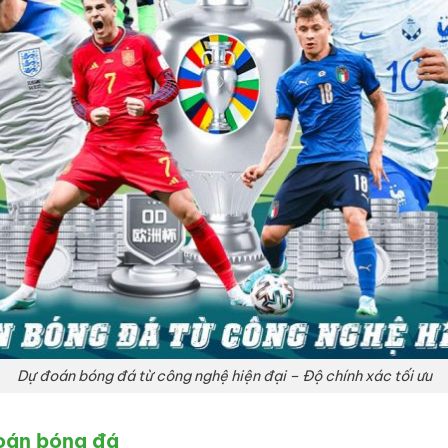
Dự đoán bóng đá từ công nghệ hiện đại – Độ chính xác tối ưu
oán bóng đá