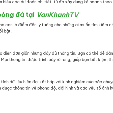
m hiểu các dự đoán chi tiết, từ đó xây dựng kế hoạch theo
bóng đá
tại
VanKhanhTV
u mà còn là điểm đến lý tưởng cho những ai muốn tìm kiếm 
i bật.
ao diện đơn giản nhưng đầy đủ thông tin. Bạn có thể dễ dà
Mọi thông tin được trình bày rõ ràng, giúp bạn tiết kiệm 
 tích dữ liệu hiện đại kết hợp với kinh nghiệm của các ch
 được thông tin về phong độ, đội hình và các yếu tố ảnh hư