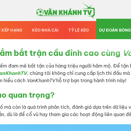
 XẾP HẠNG
KÈO NHÀ CÁI
TỶ LỆ KÈO
DỰ ĐOÁN BÓNG
nắm bắt trận cầu đỉnh cao cùng
V
niềm đam mê bất tận của hàng triệu người hâm mộ. Để tận 
anKhanhTV
, chúng tôi không chỉ cung cấp lịch thi đấu m
ìm hiểu cách
VanKhanhTV
hỗ trợ bạn trong hành trình này!
sao quan trọng?
 mà còn là quá trình phân tích, đánh giá dựa trên dữ liệu v
ắn, dù là để cổ vũ hay tham gia các hoạt động liên quan đ