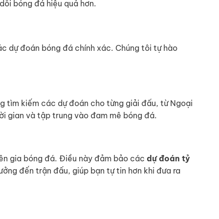
 dõi bóng đá hiệu quả hơn.
các dự đoán bóng đá chính xác. Chúng tôi tự hào
ng tìm kiếm các dự đoán cho từng giải đấu, từ Ngoại
thời gian và tập trung vào đam mê bóng đá.
uyên gia bóng đá. Điều này đảm bảo các
dự đoán tỷ
ởng đến trận đấu, giúp bạn tự tin hơn khi đưa ra