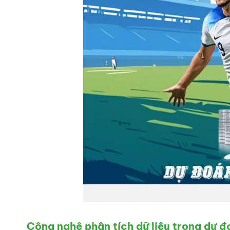
Công nghệ phân tích dữ liệu trong
dự đ