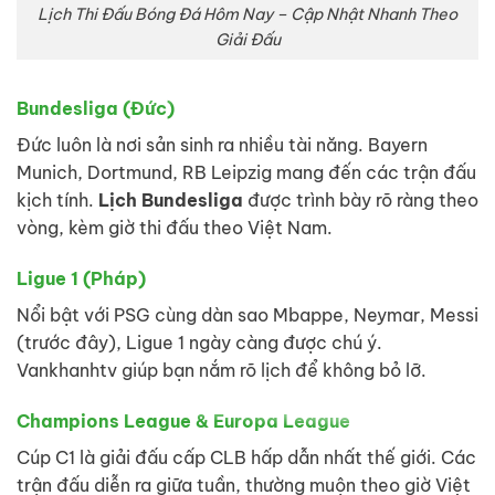
Lịch Thi Đấu Bóng Đá Hôm Nay – Cập Nhật Nhanh Theo
Giải Đấu
Bundesliga (Đức)
Đức luôn là nơi sản sinh ra nhiều tài năng. Bayern
Munich, Dortmund, RB Leipzig mang đến các trận đấu
kịch tính.
Lịch Bundesliga
được trình bày rõ ràng theo
vòng, kèm giờ thi đấu theo Việt Nam.
Ligue 1 (Pháp)
Nổi bật với PSG cùng dàn sao Mbappe, Neymar, Messi
(trước đây), Ligue 1 ngày càng được chú ý.
Vankhanhtv giúp bạn nắm rõ lịch để không bỏ lỡ.
Champions League & Europa League
Cúp C1 là giải đấu cấp CLB hấp dẫn nhất thế giới. Các
trận đấu diễn ra giữa tuần, thường muộn theo giờ Việt