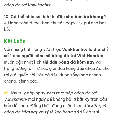
bóng đá tại Vankhanhtv
.
10. Có thể chia sẻ lịch thi đấu cho bạn bè không?
✔ Hoàn toàn được, bạn chỉ cần copy link gửi cho bạn
bè.
Kết Luận
Với những tính năng vượt trội,
Vankhanhtv là địa chỉ
số 1 cho người hâm mộ bóng đá tại Việt Nam
khi
muốn cập nhật
lịch thi đấu bóng đá hôm nay
và
trong tương lai. Từ các giải đấu hàng đầu châu Âu cho
tới giải quốc nội, tất cả đều được tổng hợp nhanh
chóng, chính xác.
Hãy truy cập ngay
xem trực tiếp bóng đá tại
Vankhanhtv
mỗi ngày để không bỏ lỡ bất kỳ trận cầu
hấp dẫn nào. Đồng thời, đừng quên theo dõi
kết quả
bóng đá hôm nay
và
tỷ lệ kèo bóng đá
để có trải