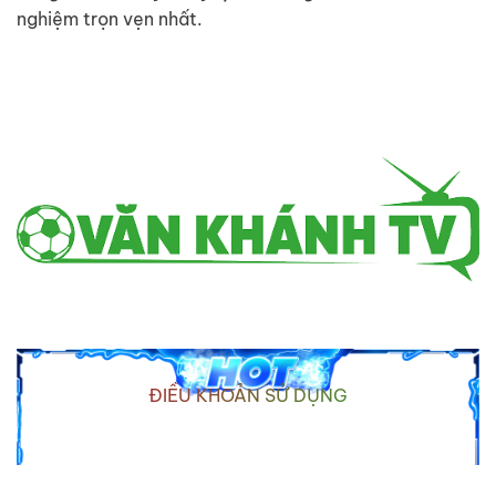
nghiệm trọn vẹn nhất.
ĐIỀU KHOẢN SỬ DỤNG