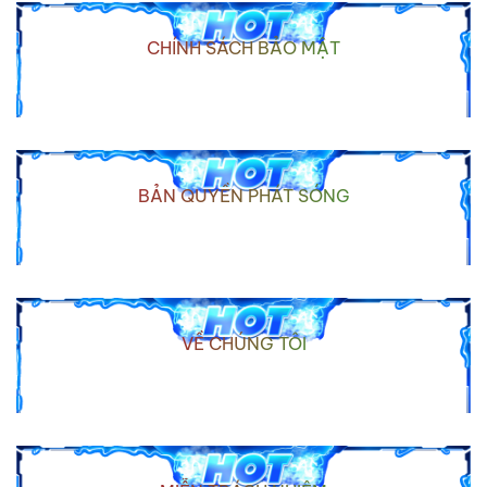
CHÍNH SÁCH BẢO MẬT
BẢN QUYỀN PHÁT SÓNG
VỀ CHÚNG TÔI