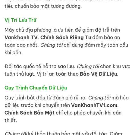
tiêu chuẩn bảo mật tương đương.
Vị Trí Lưu Trữ
Máy chủ địa phương là ưu tiên để giảm độ trễ trên
Vankhanh TV
.
Chính Sách Riêng Tư
đảm bảo an
toàn cao nhất.
Chúng tôi
chỉ dùng đám mây toàn cầu
khi cần.
Đối tác quốc tế hỗ trợ sao lưu.
Chúng tôi
chọn khu vực
tuân thủ luật. Vị trí an toàn theo
Bảo Vệ Dữ Liệu
.
Quy Trình Chuyển Dữ Liệu
Quy trình bắt đầu từ đánh giá rủi ro.
Chúng tôi
mã hóa
dữ liệu trước khi chuyển trên
VanKhanhTV1.com
.
Chính Sách Bảo Mật
chỉ cho phép chuyển khi cần
thiết.
Chúng tôi
ký thỏa thuận bảo mật với đối tác. Giám