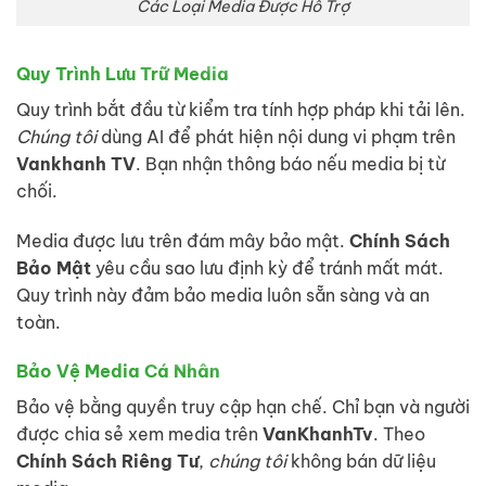
Các Loại Media Được Hỗ Trợ
Quy Trình Lưu Trữ Media
Quy trình bắt đầu từ kiểm tra tính hợp pháp khi tải lên.
Chúng tôi
dùng AI để phát hiện nội dung vi phạm trên
Vankhanh TV
. Bạn nhận thông báo nếu media bị từ
chối.
Media được lưu trên đám mây bảo mật.
Chính Sách
Bảo Mật
yêu cầu sao lưu định kỳ để tránh mất mát.
Quy trình này đảm bảo media luôn sẵn sàng và an
toàn.
Bảo Vệ Media Cá Nhân
Bảo vệ bằng quyền truy cập hạn chế. Chỉ bạn và người
được chia sẻ xem media trên
VanKhanhTv
. Theo
Chính Sách Riêng Tư
,
chúng tôi
không bán dữ liệu