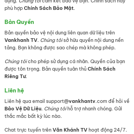
dụng.
Chúng tôi
cam kết bảo vệ bạn. Chính sách này
phù hợp
Chính Sách Bảo Mật
.
Bản Quyền
Bản quyền bảo vệ nội dung liên quan dữ liệu trên
Vankhanh TV
.
Chúng tôi
sở hữu quyền nội dung nền
tảng. Bạn không được sao chép mà không phép.
Chúng tôi
cho phép sử dụng cá nhân. Quyền của bạn
được tôn trọng. Bản quyền tuân thủ
Chính Sách
Riêng Tư
.
Liên hệ
Liên hệ qua email support@
vankhantv
.com để hỏi về
Bảo Vệ Dữ Liệu
.
Chúng tôi
hỗ trợ nhanh chóng. Gửi
thắc mắc bất kỳ lúc nào.
Chat trực tuyến trên
Văn Khánh TV
hoạt động 24/7.