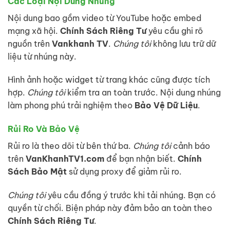
Các Loại Nội Dung Nhúng
Nội dung bao gồm video từ YouTube hoặc embed
mạng xã hội.
Chính Sách Riêng Tư
yêu cầu ghi rõ
nguồn trên
Vankhanh TV
.
Chúng tôi
không lưu trữ dữ
liệu từ nhúng này.
Hình ảnh hoặc widget từ trang khác cũng được tích
hợp.
Chúng tôi
kiểm tra an toàn trước. Nội dung nhúng
làm phong phú trải nghiệm theo
Bảo Vệ Dữ Liệu
.
Rủi Ro Và Bảo Vệ
Rủi ro là theo dõi từ bên thứ ba.
Chúng tôi
cảnh báo
trên
VanKhanhTV1.com
để bạn nhận biết.
Chính
Sách Bảo Mật
sử dụng proxy để giảm rủi ro.
Chúng tôi
yêu cầu đồng ý trước khi tải nhúng. Bạn có
quyền từ chối. Biện pháp này đảm bảo an toàn theo
Chính Sách Riêng Tư
.