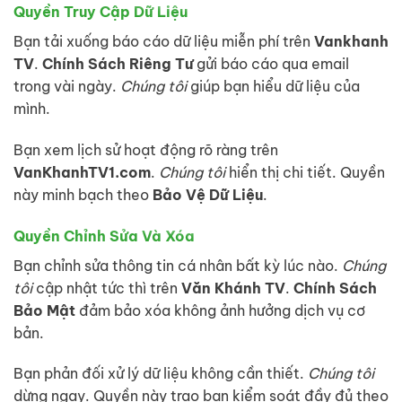
Quyền Truy Cập Dữ Liệu
Bạn tải xuống báo cáo dữ liệu miễn phí trên
Vankhanh
TV
.
Chính Sách Riêng Tư
gửi báo cáo qua email
trong vài ngày.
Chúng tôi
giúp bạn hiểu dữ liệu của
mình.
Bạn xem lịch sử hoạt động rõ ràng trên
VanKhanhTV1.com
.
Chúng tôi
hiển thị chi tiết. Quyền
này minh bạch theo
Bảo Vệ Dữ Liệu
.
Quyền Chỉnh Sửa Và Xóa
Bạn chỉnh sửa thông tin cá nhân bất kỳ lúc nào.
Chúng
tôi
cập nhật tức thì trên
Văn Khánh TV
.
Chính Sách
Bảo Mật
đảm bảo xóa không ảnh hưởng dịch vụ cơ
bản.
Bạn phản đối xử lý dữ liệu không cần thiết.
Chúng tôi
dừng ngay. Quyền này trao bạn kiểm soát đầy đủ theo