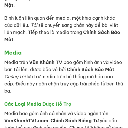
Mật
.
Bình luận liên quan đến media, một khía cạnh khác
của dữ liệu.
Tôi
sẽ chuyển sang phần này để bài viết
liền mạch. Tiếp theo là media trong
Chính Sách Bảo
Mật
.
Media
Media trên
Văn Khánh TV
bao gồm hình ảnh và video
bạn tải lên, được bảo vệ bởi
Chính Sách Bảo Mật
.
Chúng tôi
lưu trữ media trên hệ thống mã hóa cao
cấp. Điều này ngăn chặn truy cập trái phép từ bên thứ
ba.
Các Loại Media Được Hỗ Trợ
Media bao gồm ảnh cá nhân và video ngắn trên
VanKhanhTV1.com
.
Chính Sách Riêng Tư
yêu cầu
tuân thủ quy định bản quyền.
Chúng tôi
không sử dụng