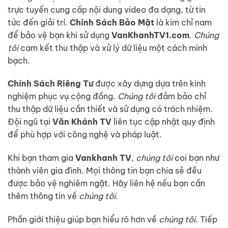
trực tuyến cung cấp nội dung video đa dạng, từ tin
tức đến giải trí.
Chính Sách Bảo Mật
là kim chỉ nam
để bảo vệ bạn khi sử dụng
VanKhanhTV1.com
.
Chúng
tôi
cam kết thu thập và xử lý dữ liệu một cách minh
bạch.
Chính Sách Riêng Tư
được xây dựng dựa trên kinh
nghiệm phục vụ cộng đồng.
Chúng tôi
đảm bảo chỉ
thu thập dữ liệu cần thiết và sử dụng có trách nhiệm.
Đội ngũ tại
Văn Khánh TV
liên tục cập nhật quy định
để phù hợp với công nghệ và pháp luật.
Khi bạn tham gia
Vankhanh TV
,
chúng tôi
coi bạn như
thành viên gia đình. Mọi thông tin bạn chia sẻ đều
được bảo vệ nghiêm ngặt. Hãy liên hệ nếu bạn cần
thêm thông tin về
chúng tôi
.
Phần giới thiệu giúp bạn hiểu rõ hơn về
chúng tôi
. Tiếp