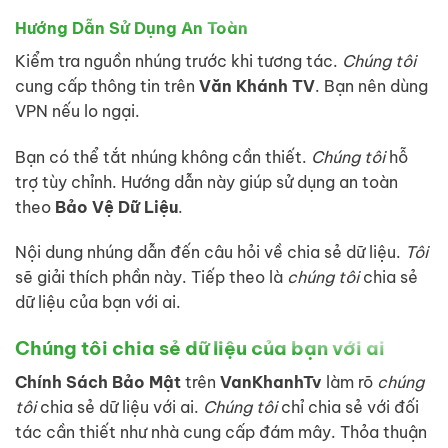
Hướng Dẫn Sử Dụng An Toàn
Kiểm tra nguồn nhúng trước khi tương tác.
Chúng tôi
cung cấp thông tin trên
Văn Khánh TV
. Bạn nên dùng
VPN nếu lo ngại.
Bạn có thể tắt nhúng không cần thiết.
Chúng tôi
hỗ
trợ tùy chỉnh. Hướng dẫn này giúp sử dụng an toàn
theo
Bảo Vệ Dữ Liệu
.
Nội dung nhúng dẫn đến câu hỏi về chia sẻ dữ liệu.
Tôi
sẽ giải thích phần này. Tiếp theo là
chúng tôi
chia sẻ
dữ liệu của bạn với ai.
Chúng tôi chia sẻ dữ liệu của bạn với ai
Chính Sách Bảo Mật
trên
VanKhanhTv
làm rõ
chúng
tôi
chia sẻ dữ liệu với ai.
Chúng tôi
chỉ chia sẻ với đối
tác cần thiết như nhà cung cấp đám mây. Thỏa thuận