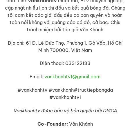
cáo. Link
vankhanhtv
mượt mà, BLV chuyên nghiệp,
cập nhật nhiều lịch thi đấu và kết quả bóng đá. Chúng
tôi cam kết các giải đấu đều có bản quyền và hoàn
toàn nói không với quảng cáo cá độ, cờ bạc. Chịu
trách nhiệm bởi tác giả Văn Khánh
Địa chỉ: 61 Đ. Lê Đức Thọ, Phường 1, Gò Vấp, Hồ Chí
Minh 700000, Việt Nam
Điện thoại: 033122133
Email:
vankhanhtv1@gmail.com
#vankhanhtv #vankhanh#tructiepbongda
#vankhanhtv1
Vankhanhtv được bảo vệ bản quyền bởi DMCA
Co-Founder:
Văn Khánh