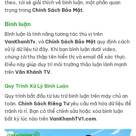
theo,
tôi
sẽ giải thích về bình luận, một phần quan
trọng trong
Chính Sách Bảo Mật
.
Bình luận
Bình luận là tính năng tương tác thú vị trên
VanKhanhTv
, và
Chính Sách Bảo Mật
quy định cách
xử lý dữ liệu từ đây. Khi bạn bình luận dưới video,
chúng tôi
thu thập tên hiển thị và email để xác thực.
Điều này giúp duy trì môi trường thảo luận lành mạnh
trên
Văn Khánh TV
.
Quy Trình Xử Lý Bình Luận
Quy trình bắt đầu từ lưu trữ bình luận trên máy chủ an
toàn.
Chính Sách Riêng Tư
yêu cầu mã hóa dữ liệu để
tránh rò rỉ. Bạn có thể chỉnh sửa hoặc xóa bình luận
bất kỳ lúc nào trên
VanKhanhTV1.com
.