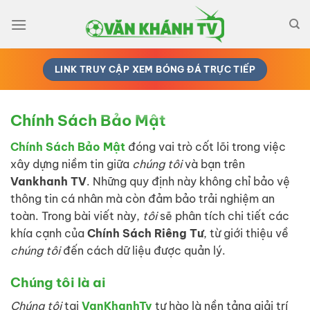
Bỏ
qua
nội
dung
LINK TRUY CẬP XEM BÓNG ĐÁ TRỰC TIẾP
Chính Sách Bảo Mật
Chính Sách Bảo Mật
đóng vai trò cốt lõi trong việc
xây dựng niềm tin giữa
chúng tôi
và bạn trên
Vankhanh TV
. Những quy định này không chỉ bảo vệ
thông tin cá nhân mà còn đảm bảo trải nghiệm an
toàn. Trong bài viết này,
tôi
sẽ phân tích chi tiết các
khía cạnh của
Chính Sách Riêng Tư
, từ giới thiệu về
chúng tôi
đến cách dữ liệu được quản lý.
Chúng tôi là ai
Chúng tôi
tại
VanKhanhTv
tự hào là nền tảng giải trí