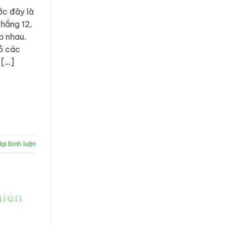
ớc đây là
hắng 12,
p nhau.
tỏ các
 […]
lại bình luận
hiến