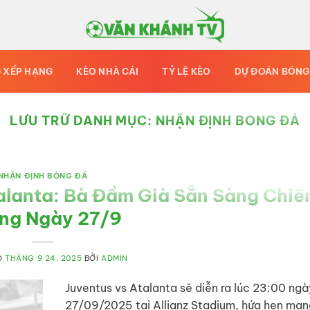
 XẾP HẠNG
KÈO NHÀ CÁI
TỶ LỆ KÈO
DỰ ĐOÁN BÓNG
LƯU TRỮ DANH MỤC:
NHẬN ĐỊNH BÓNG ĐÁ
NHẬN ĐỊNH BÓNG ĐÁ
alanta: Bà Đầm Già Sẵn Sàng Chiế
ng Ngày 27/9
O
THÁNG 9 24, 2025
BỞI
ADMIN
Juventus vs Atalanta sẽ diễn ra lúc 23:00 ngà
27/09/2025 tại Allianz Stadium, hứa hẹn ma