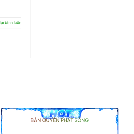
lại bình luận
BẢN QUYỀN PHÁT SÓNG