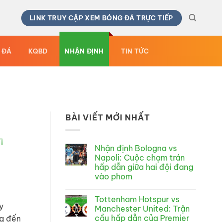
LINK TRUY CẬP XEM BÓNG ĐÁ TRỰC TIẾP
 ĐÁ
KQBD
NHẬN ĐỊNH
TIN TỨC
BÀI VIẾT MỚI NHẤT
n
Nhận định Bologna vs
Napoli: Cuộc chạm trán
hấp dẫn giữa hai đội đang
vào phom
Tottenham Hotspur vs
y
Manchester United: Trận
cầu hấp dẫn của Premier
ng đến