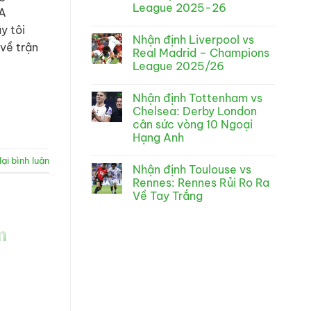
League 2025-26
 A
y tôi
Nhận định Liverpool vs
về trận
Real Madrid – Champions
League 2025/26
Nhận định Tottenham vs
Chelsea: Derby London
cân sức vòng 10 Ngoại
Hạng Anh
lại bình luận
Nhận định Toulouse vs
Rennes: Rennes Rủi Ro Ra
Về Tay Trắng
m