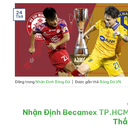
24
Th9
Đăng trong
Nhận Định Bóng Đá
|
Được gắn thẻ
Bóng Đá VN
Nhận Định Becamex TP.HCM 
Thắ