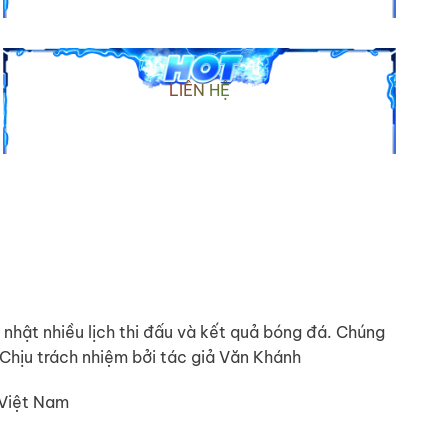
LIÊN HỆ
nhật nhiều lịch thi đấu và kết quả bóng đá. Chúng
Chịu trách nhiệm bởi tác giả Văn Khánh
 Việt Nam