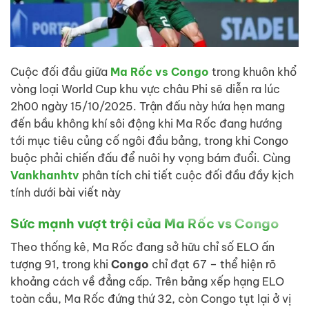
Cuộc đối đầu giữa
Ma Rốc vs Congo
trong khuôn khổ
vòng loại World Cup khu vực châu Phi sẽ diễn ra lúc
2h00 ngày 15/10/2025. Trận đấu này hứa hẹn mang
đến bầu không khí sôi động khi Ma Rốc đang hướng
tới mục tiêu củng cố ngôi đầu bảng, trong khi Congo
buộc phải chiến đấu để nuôi hy vọng bám đuổi. Cùng
Vankhanhtv
phân tích chi tiết cuộc đối đầu đầy kịch
tính dưới bài viết này
Sức mạnh vượt trội của Ma Rốc vs Congo
Theo thống kê, Ma Rốc đang sở hữu chỉ số ELO ấn
tượng 91, trong khi
Congo
chỉ đạt 67 – thể hiện rõ
khoảng cách về đẳng cấp. Trên bảng xếp hạng ELO
toàn cầu, Ma Rốc đứng thứ 32, còn Congo tụt lại ở vị