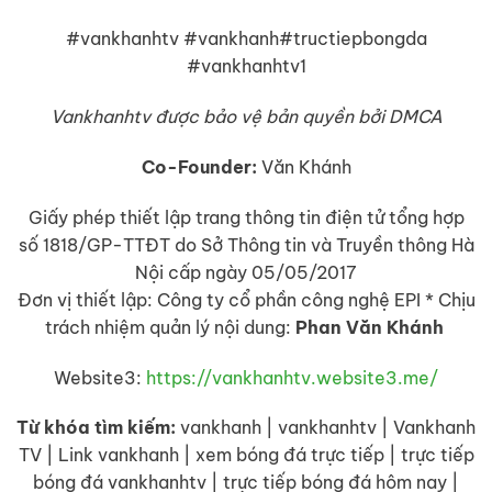
#vankhanhtv #vankhanh#tructiepbongda
#vankhanhtv1
Vankhanhtv được bảo vệ bản quyền bởi DMCA
Co-Founder:
Văn Khánh
Giấy phép thiết lập trang thông tin điện tử tổng hợp
số 1818/GP-TTĐT do Sở Thông tin và Truyền thông Hà
Nội cấp ngày 05/05/2017
Đơn vị thiết lập: Công ty cổ phần công nghệ EPI * Chịu
trách nhiệm quản lý nội dung:
Phan Văn Khánh
Website3:
https://vankhanhtv.website3.me/
Từ khóa tìm kiếm:
vankhanh | vankhanhtv | Vankhanh
TV | Link vankhanh | xem bóng đá trực tiếp | trực tiếp
bóng đá vankhanhtv | trực tiếp bóng đá hôm nay |