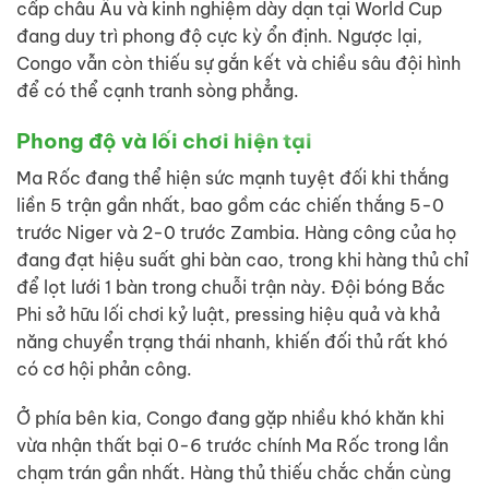
cấp châu Âu và kinh nghiệm dày dạn tại World Cup
đang duy trì phong độ cực kỳ ổn định. Ngược lại,
Congo vẫn còn thiếu sự gắn kết và chiều sâu đội hình
để có thể cạnh tranh sòng phẳng.
Phong độ và lối chơi hiện tại
Ma Rốc đang thể hiện sức mạnh tuyệt đối khi thắng
liền 5 trận gần nhất, bao gồm các chiến thắng 5-0
trước Niger và 2-0 trước Zambia. Hàng công của họ
đang đạt hiệu suất ghi bàn cao, trong khi hàng thủ chỉ
để lọt lưới 1 bàn trong chuỗi trận này. Đội bóng Bắc
Phi sở hữu lối chơi kỷ luật, pressing hiệu quả và khả
năng chuyển trạng thái nhanh, khiến đối thủ rất khó
có cơ hội phản công.
Ở phía bên kia, Congo đang gặp nhiều khó khăn khi
vừa nhận thất bại 0-6 trước chính Ma Rốc trong lần
chạm trán gần nhất. Hàng thủ thiếu chắc chắn cùng