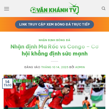
Bỏ
qua
nội
dung
LINK TRUY CẬP XEM BÓNG ĐÁ TRỰC TIẾP
NHẬN ĐỊNH BÓNG ĐÁ
Nhận định Ma Rốc vs Congo – Cơ
hội khẳng định sức mạnh
ĐĂNG VÀO
THÁNG 10 14, 2025
BỞI
ADMIN
14
Th10