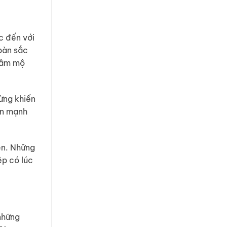
c đến với
 bàn sắc
 hâm mộ
ừng khiến
n mạnh
en. Những
ệp có lúc
 những