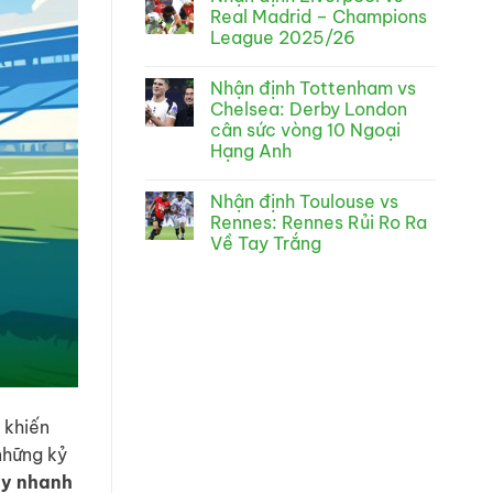
Real Madrid – Champions
League 2025/26
Nhận định Tottenham vs
Chelsea: Derby London
cân sức vòng 10 Ngoại
Hạng Anh
Nhận định Toulouse vs
Rennes: Rennes Rủi Ro Ra
Về Tay Trắng
 khiến
những kỷ
ạy nhanh