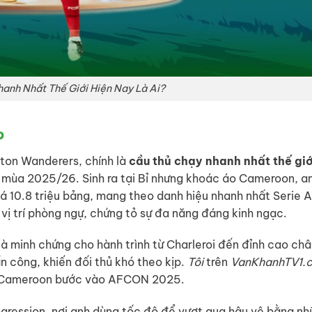
anh Nhất Thế Giới Hiện Nay Là Ai?
p
on Wanderers, chính là
cầu thủ chạy nhanh nhất thế giớ
n mùa 2025/26. Sinh ra tại Bỉ nhưng khoác áo Cameroon, a
iá 10.8 triệu bảng, mang theo danh hiệu nhanh nhất Serie 
 vị trí phòng ngự, chứng tỏ sự đa năng đáng kinh ngạc.
à minh chứng cho hành trình từ Charleroi đến đỉnh cao châ
 công, khiến đối thủ khó theo kịp.
Tôi
trên
VanKhanhTV1.
khi Cameroon bước vào AFCON 2025.
ogression, nơi anh dùng tốc độ để vượt qua hậu vệ bằng nh