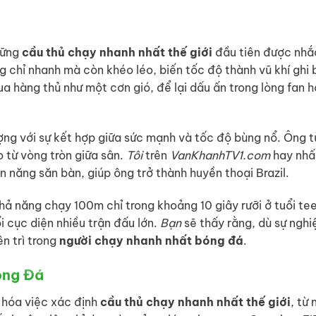
hững
cầu thủ chạy nhanh nhất thế giới
đầu tiên được nhắ
g chỉ nhanh mà còn khéo léo, biến tốc độ thành vũ khí ghi
ua hàng thủ như một cơn gió, để lại dấu ấn trong lòng fan
ượng với sự kết hợp giữa sức mạnh và tốc độ bùng nổ. Ông t
 từ vòng tròn giữa sân.
Tôi
trên
VanKhanhTV1.com
hay nhấ
 năng săn bàn, giúp ông trở thành huyền thoại Brazil.
khả năng chạy 100m chỉ trong khoảng 10 giây rưỡi ở tuổi te
 cục diện nhiều trận đấu lớn.
Bạn
sẽ thấy rằng, dù sự nghi
ên trì trong
người chạy nhanh nhất bóng đá
.
óng Đá
 hóa việc xác định
cầu thủ chạy nhanh nhất thế giới
, từ