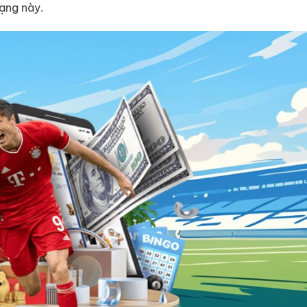
ạng này.