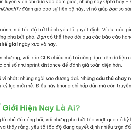
ấn luyện viên chỉ dựa vào cảm giác, nhưng nay Opta hay F
nKhanhTv
đánh giá cao sự tiến bộ này, vì nó giúp
bạn
so sá
cánh, nơi tốc độ trở thành yếu tố quyết định. Ví dụ, các gi
ững pha bứt phá.
Bạn
có thể theo dõi qua các báo cáo hàn
thế giới
ngày xưa và nay.
 nhượng, với các CLB chiêu mộ tài năng dựa trên dữ liệu 
 chỉ số như sprint distance để đánh giá toàn diện hơn.
vị nhất: những ngôi sao đương đại. Những
cầu thủ chạy 
i kỷ lục mới mẻ. Điều này không chỉ hấp dẫn mà còn truyề
Giới Hiện Nay Là Ai?
à chủ đề nóng hổi, với những pha bứt tốc vượt qua cả kỷ 
và thấy rằng, yếu tố tốc độ đang quyết định nhiều trận đấ