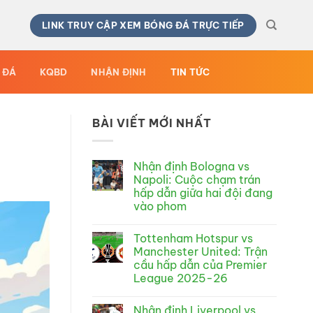
LINK TRUY CẬP XEM BÓNG ĐÁ TRỰC TIẾP
 ĐÁ
KQBD
NHẬN ĐỊNH
TIN TỨC
BÀI VIẾT MỚI NHẤT
Nhận định Bologna vs
Napoli: Cuộc chạm trán
hấp dẫn giữa hai đội đang
vào phom
Tottenham Hotspur vs
Manchester United: Trận
cầu hấp dẫn của Premier
League 2025-26
Nhận định Liverpool vs