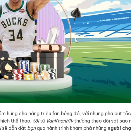
ảm hứng cho hàng triệu fan bóng đá, với những pha bứt tốc
thích thể thao,
tôi
từ
VanKhanhTv
thường theo dõi sát sao 
i
sẽ dẫn dắt
bạn
qua hành trình khám phá những
người ch