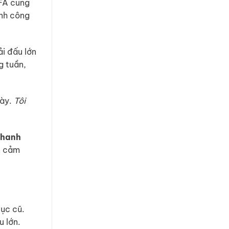
IFA cung
nh công
ải đấu lớn
g tuần,
này.
Tôi
nhanh
n cảm
lục cũ.
u lớn.