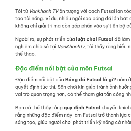
Tôi từ
Vankhanh TV
ấn tượng với cách Futsal lan tỏ
tạo tài năng. Ví dụ, nhiều ngôi sao bóng đá lớn bắt
không chỉ giải trí mà còn góp phần vào sự tiến bộ 
Ngoài ra, sự phát triển của
luật chơi Futsal
đã làm 
nghiệm chia sẻ tại
VanKhanhTv
, tôi thấy rằng hiểu
thể thao.
Đặc điểm nổi bật của môn Futsal
Đặc điểm nổi bật của
Bóng đá Futsal là gì?
nằm ở 
quyết định tức thì. Sân chơi kín giúp tránh ảnh hưởn
vai trò quan trọng hơn, có thể tham gia tấn công nh
Bạn có thể thấy rằng
quy định Futsal
khuyến khích l
rằng những đặc điểm này làm Futsal trở thành lựa c
sáng tạo, giúp người chơi phát triển kỹ năng cá nhâ