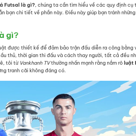
 Futsal là gì?
, chúng ta cần tìm hiểu về các quy định cụ 
dẫn bạn chi tiết về phần này. Điều này giúp bạn tránh những
à gì?
uật được thiết kế để đảm bảo trận đấu diễn ra công bằng 
ầu thủ, thời gian thi đấu và cách thay người, tất cả đều 
ê, tôi từ
Vankhanh TV
thường nhấn mạnh rằng nắm rõ
luật 
ững tranh cãi không đáng có.