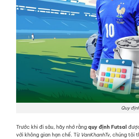
Quy định
Trước khi đi sâu, hãy nhớ rằng
quy định Futsal
được
với không gian hạn chế. Từ
VanKhanhTv
, chúng tôi 