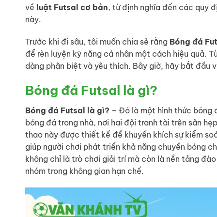
về
luật Futsal cơ bản
, từ định nghĩa đến các quy đ
này.
Trước khi đi sâu, tôi muốn chia sẻ rằng
Bóng đá Fut
để rèn luyện kỹ năng cá nhân một cách hiệu quả. T
dàng phân biệt và yêu thích. Bây giờ, hãy bắt đầu v
Bóng đá Futsal là gì?
Bóng đá Futsal là gì?
– Đó là một hình thức bóng đ
bóng đá trong nhà, nơi hai đội tranh tài trên sân hẹ
thao này được thiết kế để khuyến khích sự kiểm so
giúp người chơi phát triển khả năng chuyền bóng chí
không chỉ là trò chơi giải trí mà còn là nền tảng đà
nhóm trong không gian hạn chế.