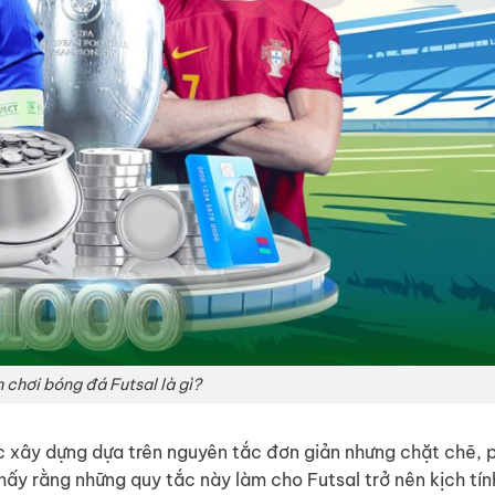
 chơi bóng đá Futsal là gì?
 xây dựng dựa trên nguyên tắc đơn giản nhưng chặt chẽ, 
thấy rằng những quy tắc này làm cho Futsal trở nên kịch tín