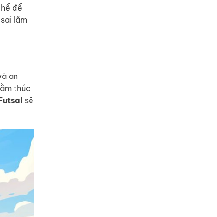
thể để
 sai lầm
và an
nhằm thúc
Futsal
sẽ