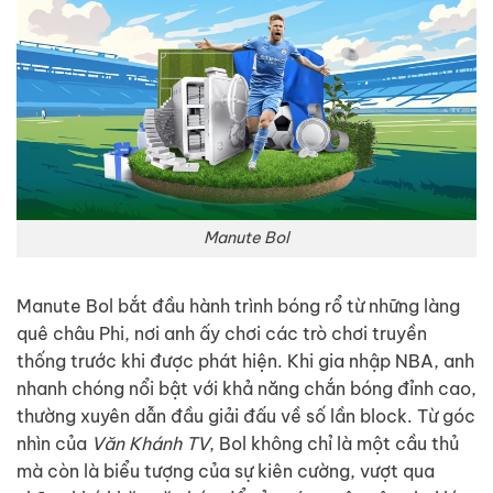
Manute Bol
Manute Bol bắt đầu hành trình bóng rổ từ những làng
quê châu Phi, nơi anh ấy chơi các trò chơi truyền
thống trước khi được phát hiện. Khi gia nhập NBA, anh
nhanh chóng nổi bật với khả năng chắn bóng đỉnh cao,
thường xuyên dẫn đầu giải đấu về số lần block. Từ góc
nhìn của
Văn Khánh TV
, Bol không chỉ là một cầu thủ
mà còn là biểu tượng của sự kiên cường, vượt qua