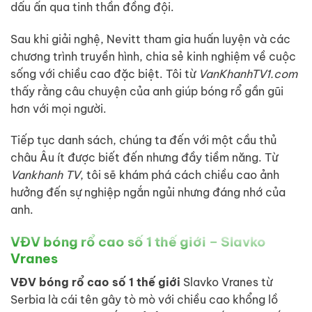
dấu ấn qua tinh thần đồng đội.
Sau khi giải nghệ, Nevitt tham gia huấn luyện và các
chương trình truyền hình, chia sẻ kinh nghiệm về cuộc
sống với chiều cao đặc biệt. Tôi từ
VanKhanhTV1.com
thấy rằng câu chuyện của anh giúp bóng rổ gần gũi
hơn với mọi người.
Tiếp tục danh sách, chúng ta đến với một cầu thủ
châu Âu ít được biết đến nhưng đầy tiềm năng. Từ
Vankhanh TV
, tôi sẽ khám phá cách chiều cao ảnh
hưởng đến sự nghiệp ngắn ngủi nhưng đáng nhớ của
anh.
VĐV bóng rổ cao số 1 thế giới – Slavko
Vranes
VĐV bóng rổ cao số 1 thế giới
Slavko Vranes từ
Serbia là cái tên gây tò mò với chiều cao khổng lồ