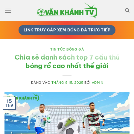
Bỏ
qua
nội
dung
LINK TRUY CẬP XEM BÓNG ĐÁ TRỰC TIẾP
TIN TỨC BÓNG ĐÁ
Chia sẻ danh sách top 7 cầu thủ
bóng rổ cao nhất thế giới
ĐĂNG VÀO
THÁNG 9 15, 2025
BỞI
ADMIN
15
Th9