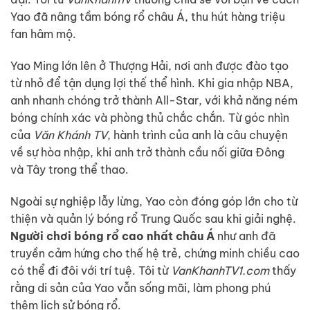
Yao đã nâng tầm bóng rổ châu Á, thu hút hàng triệu
fan hâm mộ.
Yao Ming lớn lên ở Thượng Hải, nơi anh được đào tạo
từ nhỏ để tận dụng lợi thế thể hình. Khi gia nhập NBA,
anh nhanh chóng trở thành All-Star, với khả năng ném
bóng chính xác và phòng thủ chắc chắn. Từ góc nhìn
của
Văn Khánh TV
, hành trình của anh là câu chuyện
về sự hòa nhập, khi anh trở thành cầu nối giữa Đông
và Tây trong thể thao.
Ngoài sự nghiệp lẫy lừng, Yao còn đóng góp lớn cho từ
thiện và quản lý bóng rổ Trung Quốc sau khi giải nghệ.
Người chơi bóng rổ cao nhất châu Á
như anh đã
truyền cảm hứng cho thế hệ trẻ, chứng minh chiều cao
có thể đi đôi với trí tuệ. Tôi từ
VanKhanhTV1.com
thấy
rằng di sản của Yao vẫn sống mãi, làm phong phú
thêm lịch sử bóng rổ.