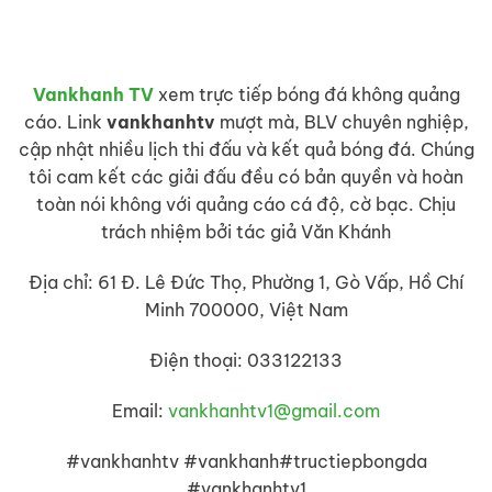
Vankhanh TV
xem trực tiếp bóng đá không quảng
cáo. Link
vankhanhtv
mượt mà, BLV chuyên nghiệp,
cập nhật nhiều lịch thi đấu và kết quả bóng đá. Chúng
tôi cam kết các giải đấu đều có bản quyền và hoàn
toàn nói không với quảng cáo cá độ, cờ bạc. Chịu
trách nhiệm bởi tác giả Văn Khánh
Địa chỉ: 61 Đ. Lê Đức Thọ, Phường 1, Gò Vấp, Hồ Chí
Minh 700000, Việt Nam
Điện thoại: 033122133
Email:
vankhanhtv1@gmail.com
#vankhanhtv #vankhanh#tructiepbongda
#vankhanhtv1