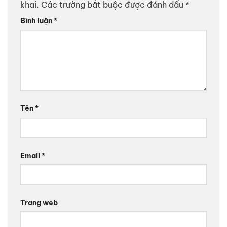
khai.
Các trường bắt buộc được đánh dấu
*
Bình luận
*
Tên
*
Email
*
Trang web